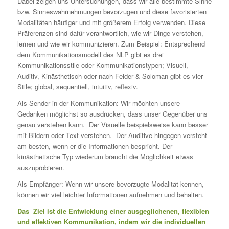
Dabei zeigen uns Untersuchungen, dass wir alle bestimmte Sinne
bzw. Sinneswahrnehmungen bevorzugen und diese favorisierten
Modalitäten häufiger und mit größerem Erfolg verwenden. Diese
Präferenzen sind dafür verantwortlich, wie wir Dinge verstehen,
lernen und wie wir kommunizieren. Zum Beispiel: Entsprechend
dem Kommunikationsmodell des NLP gibt es drei
Kommunikationsstile oder Kommunikationstypen; Visuell,
Auditiv, Kinästhetisch oder nach Felder & Soloman gibt es vier
Stile; global, sequentiell, intuitiv, reflexiv.
Als Sender in der Kommunikation: Wir möchten unsere
Gedanken möglichst so ausdrücken, dass unser Gegenüber uns
genau verstehen kann. Der Visuelle beispielsweise kann besser
mit Bildern oder Text verstehen. Der Auditive hingegen versteht
am besten, wenn er die Informationen bespricht. Der
kinästhetische Typ wiederum braucht die Möglichkeit etwas
auszuprobieren.
Als Empfänger: Wenn wir unsere bevorzugte Modalität kennen,
können wir viel leichter Informationen aufnehmen und behalten.
Das Ziel ist die Entwicklung einer ausgeglichenen, flexiblen
und effektiven Kommunikation, indem wir die individuellen